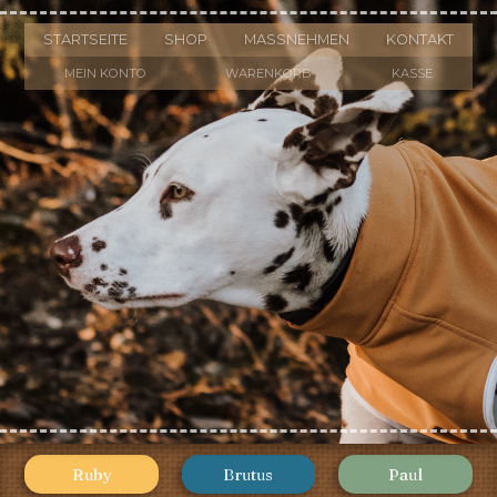
STARTSEITE
SHOP
MASSNEHMEN
KONTAKT
MEIN KONTO
WARENKORB
KASSE
Ruby
Brutus
Paul