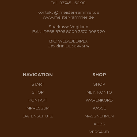
Tel.: 03745 - 60 98
kontakt @ meister-rammler.de
www.meister-rammler.de
Sparkasse Vogtland
IBAN: DE68 8705 8000 3570 0083 20
BIC: WELADED1PLX
Ust-IdNr: DE361475174
NAVIGATION
SHOP
START
SHOP
SHOP
MEIN KONTO
KONTAKT
WARENKORB
IMPRESSUM
KASSE
DATENSCHUTZ
MASSNEHMEN
AGBS
VERSAND